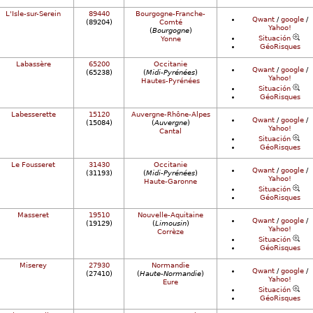
L'Isle-sur-Serein
89440
Bourgogne-Franche-
Qwant
/
google
/
(89204)
Comté
Yahoo!
(
Bourgogne
)
Situación
Yonne
GéoRisques
Labassère
65200
Occitanie
Qwant
/
google
/
(65238)
(
Midi-Pyrénées
)
Yahoo!
Hautes-Pyrénées
Situación
GéoRisques
Labesserette
15120
Auvergne-Rhône-Alpes
Qwant
/
google
/
(15084)
(
Auvergne
)
Yahoo!
Cantal
Situación
GéoRisques
Le Fousseret
31430
Occitanie
Qwant
/
google
/
(31193)
(
Midi-Pyrénées
)
Yahoo!
Haute-Garonne
Situación
GéoRisques
Masseret
19510
Nouvelle-Aquitaine
Qwant
/
google
/
(19129)
(
Limousin
)
Yahoo!
Corrèze
Situación
GéoRisques
Miserey
27930
Normandie
Qwant
/
google
/
(27410)
(
Haute-Normandie
)
Yahoo!
Eure
Situación
GéoRisques