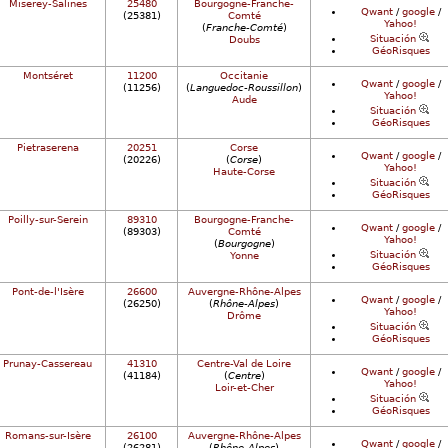
Miserey-Salines
25480
Bourgogne-Franche-
Qwant
/
google
/
(25381)
Comté
Yahoo!
(
Franche-Comté
)
Situación
Doubs
GéoRisques
Montséret
11200
Occitanie
Qwant
/
google
/
(11256)
(
Languedoc-Roussillon
)
Yahoo!
Aude
Situación
GéoRisques
Pietraserena
20251
Corse
Qwant
/
google
/
(20226)
(
Corse
)
Yahoo!
Haute-Corse
Situación
GéoRisques
Poilly-sur-Serein
89310
Bourgogne-Franche-
Qwant
/
google
/
(89303)
Comté
Yahoo!
(
Bourgogne
)
Situación
Yonne
GéoRisques
Pont-de-l'Isère
26600
Auvergne-Rhône-Alpes
Qwant
/
google
/
(26250)
(
Rhône-Alpes
)
Yahoo!
Drôme
Situación
GéoRisques
Prunay-Cassereau
41310
Centre-Val de Loire
Qwant
/
google
/
(41184)
(
Centre
)
Yahoo!
Loir-et-Cher
Situación
GéoRisques
Romans-sur-Isère
26100
Auvergne-Rhône-Alpes
Qwant
/
google
/
(26281)
(
Rhône-Alpes
)