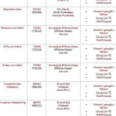
GéoRisques
Esquièze-Sère
65120
Occitanie
Qwant
/
google
/
(65168)
(
Midi-Pyrénées
)
Yahoo!
Hautes-Pyrénées
Situación
GéoRisques
Feissons-sur-Isère
73260
Auvergne-Rhône-Alpes
Qwant
/
google
/
(73112)
(
Rhône-Alpes
)
Yahoo!
Savoie
Situación
GéoRisques
Gilly-sur-Isère
73200
Auvergne-Rhône-Alpes
Qwant
/
google
/
(73124)
(
Rhône-Alpes
)
Yahoo!
Savoie
Situación
GéoRisques
Grésy-sur-Isère
73460
Auvergne-Rhône-Alpes
Qwant
/
google
/
(73129)
(
Rhône-Alpes
)
Yahoo!
Savoie
Situación
GéoRisques
Husseren-les-
68420
Grand-Est
Qwant
/
google
/
Châteaux
(68150)
(
Alsace
)
Yahoo!
Haut-Rhin
Situación
GéoRisques
Husseren-Wesserling
68470
Grand-Est
Qwant
/
google
/
(68151)
(
Alsace
)
Yahoo!
Haut-Rhin
Situación
GéoRisques