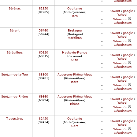
GéoRisques
Sérénac
81350
Occitanie
Qwant
/
google
/
(81285)
(
Midi-Pyrénées
)
Yahoo!
Tarn
Situación
GéoRisques
Sérent
56460
Bretagne
Qwant
/
google
/
(56244)
(
Bretagne
)
Yahoo!
Morbihan
Situación
GéoRisques
Sérévillers
60120
Hauts-de-France
Qwant
/
google
/
(60615)
(
Picardie
)
Yahoo!
Oise
Situación
GéoRisques
Sérézin-de-la-Tour
38300
Auvergne-Rhône-Alpes
Qwant
/
google
/
(38481)
(
Rhône-Alpes
)
Yahoo!
Isère
Situación
GéoRisques
Sérézin-du-Rhône
69360
Auvergne-Rhône-Alpes
Qwant
/
google
/
(69294)
(
Rhône-Alpes
)
Yahoo!
Rhône
Situación
GéoRisques
Traversères
32450
Occitanie
Qwant
/
google
/
(32454)
(
Midi-Pyrénées
)
Yahoo!
Gers
Situación
GéoRisques