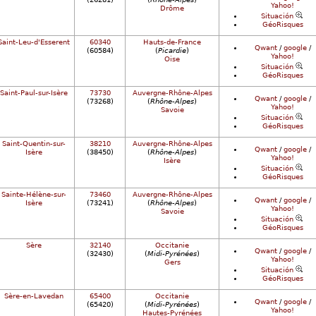
Yahoo!
Drôme
Situación
GéoRisques
Saint-Leu-d'Esserent
60340
Hauts-de-France
Qwant
/
google
/
(60584)
(
Picardie
)
Yahoo!
Oise
Situación
GéoRisques
Saint-Paul-sur-Isère
73730
Auvergne-Rhône-Alpes
Qwant
/
google
/
(73268)
(
Rhône-Alpes
)
Yahoo!
Savoie
Situación
GéoRisques
Saint-Quentin-sur-
38210
Auvergne-Rhône-Alpes
Qwant
/
google
/
Isère
(38450)
(
Rhône-Alpes
)
Yahoo!
Isère
Situación
GéoRisques
Sainte-Hélène-sur-
73460
Auvergne-Rhône-Alpes
Qwant
/
google
/
Isère
(73241)
(
Rhône-Alpes
)
Yahoo!
Savoie
Situación
GéoRisques
Sère
32140
Occitanie
Qwant
/
google
/
(32430)
(
Midi-Pyrénées
)
Yahoo!
Gers
Situación
GéoRisques
Sère-en-Lavedan
65400
Occitanie
Qwant
/
google
/
(65420)
(
Midi-Pyrénées
)
Yahoo!
Hautes-Pyrénées