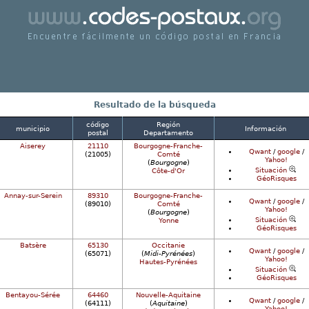
ncuentre fácilmente un correos código postales 
Francia
Resultado de la búsqueda
código
Región
municipio
Información
postal
Departamento
Aiserey
21110
Bourgogne-Franche-
Qwant
/
google
/
(21005)
Comté
Yahoo!
(
Bourgogne
)
Situación
Côte-d'Or
GéoRisques
Annay-sur-Serein
89310
Bourgogne-Franche-
Qwant
/
google
/
(89010)
Comté
Yahoo!
(
Bourgogne
)
Situación
Yonne
GéoRisques
Batsère
65130
Occitanie
Qwant
/
google
/
(65071)
(
Midi-Pyrénées
)
Yahoo!
Hautes-Pyrénées
Situación
GéoRisques
Bentayou-Sérée
64460
Nouvelle-Aquitaine
Qwant
/
google
/
(64111)
(
Aquitaine
)
Yahoo!