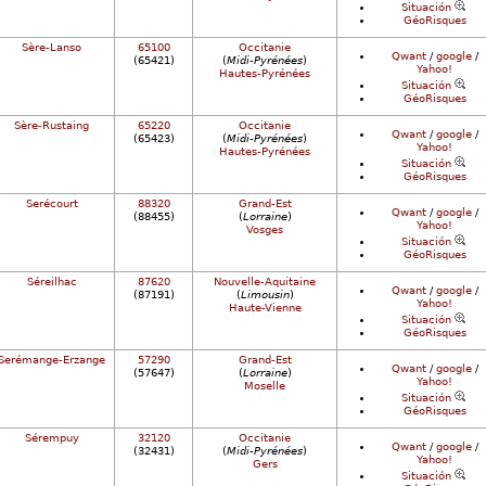
Situación
GéoRisques
Sère-Lanso
65100
Occitanie
Qwant
/
google
/
(65421)
(
Midi-Pyrénées
)
Yahoo!
Hautes-Pyrénées
Situación
GéoRisques
Sère-Rustaing
65220
Occitanie
Qwant
/
google
/
(65423)
(
Midi-Pyrénées
)
Yahoo!
Hautes-Pyrénées
Situación
GéoRisques
Serécourt
88320
Grand-Est
Qwant
/
google
/
(88455)
(
Lorraine
)
Yahoo!
Vosges
Situación
GéoRisques
Séreilhac
87620
Nouvelle-Aquitaine
Qwant
/
google
/
(87191)
(
Limousin
)
Yahoo!
Haute-Vienne
Situación
GéoRisques
Serémange-Erzange
57290
Grand-Est
Qwant
/
google
/
(57647)
(
Lorraine
)
Yahoo!
Moselle
Situación
GéoRisques
Sérempuy
32120
Occitanie
Qwant
/
google
/
(32431)
(
Midi-Pyrénées
)
Yahoo!
Gers
Situación