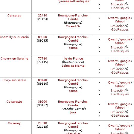
Pyrénées-Atlantiques
Situación
GéoRisques
Censerey
21430
Bourgogne-Franche-
Qwant
/
google
/
(21124)
Comté
Yahoo!
(
Bourgogne
)
Situación
Côte-d'Or
GéoRisques
Chemilly-sur-Serein
89800
Bourgogne-Franche-
Qwant
/
google
/
(89095)
Comté
Yahoo!
(
Bourgogne
)
Situación
Yonne
GéoRisques
Chevry-en-Sereine
77710
Île-de-France
Qwant
/
google
/
(77115)
(
Île-de-France
)
Yahoo!
Seine-et-Marne
Situación
GéoRisques
Civry-sur-Serein
89440
Bourgogne-Franche-
Qwant
/
google
/
(89110)
Comté
Yahoo!
(
Bourgogne
)
Situación
Yonne
GéoRisques
Coiserette
39200
Bourgogne-Franche-
Qwant
/
google
/
(39157)
Comté
Yahoo!
(
Franche-Comté
)
Situación
Jura
GéoRisques
Cuiserey
21310
Bourgogne-Franche-
Qwant
/
google
/
(21215)
Comté
Yahoo!
(
Bourgogne
)
Situación
Côte-d'Or