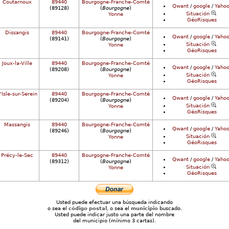
Coutarnoux
89440
Bourgogne-Franche-Comté
Qwant
/
google
/
Yahoo
(89128)
(
Bourgogne
)
Situación
Yonne
GéoRisques
Dissangis
89440
Bourgogne-Franche-Comté
Qwant
/
google
/
Yahoo
(89141)
(
Bourgogne
)
Situación
Yonne
GéoRisques
Joux-la-Ville
89440
Bourgogne-Franche-Comté
Qwant
/
google
/
Yahoo
(89208)
(
Bourgogne
)
Situación
Yonne
GéoRisques
'Isle-sur-Serein
89440
Bourgogne-Franche-Comté
Qwant
/
google
/
Yahoo
(89204)
(
Bourgogne
)
Situación
Yonne
GéoRisques
Massangis
89440
Bourgogne-Franche-Comté
Qwant
/
google
/
Yahoo
(89246)
(
Bourgogne
)
Situación
Yonne
GéoRisques
Précy-le-Sec
89440
Bourgogne-Franche-Comté
Qwant
/
google
/
Yahoo
(89312)
(
Bourgogne
)
Situación
Yonne
GéoRisques
Usted puede efectuar una búsqueda indicando
o sea el
código postal
, o sea el
municipio
buscado.
Usted puede indicar justo una parte del nombre
del municipio (mínimo 3 cartas).