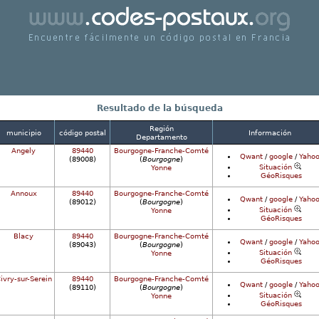
ncuentre fácilmente un correos código postales 
Francia
Resultado de la búsqueda
Región
municipio
código postal
Información
Departamento
Angely
89440
Bourgogne-Franche-Comté
Qwant
/
google
/
Yahoo
(89008)
(
Bourgogne
)
Situación
Yonne
GéoRisques
Annoux
89440
Bourgogne-Franche-Comté
Qwant
/
google
/
Yahoo
(89012)
(
Bourgogne
)
Situación
Yonne
GéoRisques
Blacy
89440
Bourgogne-Franche-Comté
Qwant
/
google
/
Yahoo
(89043)
(
Bourgogne
)
Situación
Yonne
GéoRisques
ivry-sur-Serein
89440
Bourgogne-Franche-Comté
Qwant
/
google
/
Yahoo
(89110)
(
Bourgogne
)
Situación
Yonne
GéoRisques