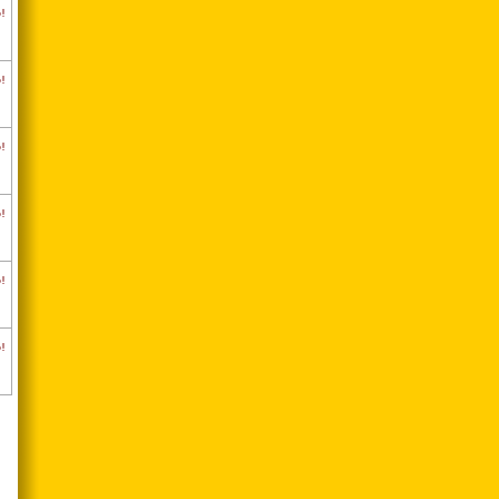
!
!
!
!
!
!