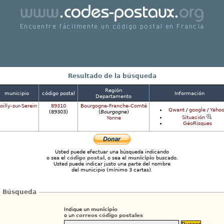
ncuentre fácilmente un correos código postales 
Francia
Resultado de la búsqueda
Región
municipio
código postal
Información
Departamento
oilly-sur-Serein
89310
Bourgogne-Franche-Comté
Qwant
/
google
/
Yahoo
(89303)
(
Bourgogne
)
Situación
Yonne
GéoRisques
Usted puede efectuar una búsqueda indicando
o sea el
código postal
, o sea el
municipio
buscado.
Usted puede indicar justo una parte del nombre
del municipio (mínimo 3 cartas).
Búsqueda
Indique un
municipio
o un
correos código postales