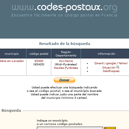
ncuentre fácilmente un correos código postales 
Francia
Resultado de la búsqueda
Región
municipio
código postal
Información
Departamento
Sère-en-Lavedan
65400
Occitanie
Qwant
/
google
/
Yahoo!
(65420)
(
Midi-Pyrénées
)
Situación
Hautes-Pyrénées
GéoRisques
Usted puede efectuar una búsqueda indicando
o sea el
código postal
, o sea el
municipio
buscado.
Usted puede indicar justo una parte del nombre
del municipio (mínimo 3 cartas).
Búsqueda
Indique un
municipio
o un
correos código postales