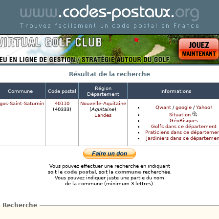
Code postal de france - Codes postaux en France
Résultat de la recherche
Région
Commune
Code postal
Informations
Département
gos-Saint-Saturnin
40110
Nouvelle-Aquitaine
Qwant
/
google
/
Yahoo!
(40333)
(
Aquitaine
)
Situation
Landes
GéoRisques
Golfs dans ce département
Praticiens dans ce départeme
Jardiniers dans ce départemen
Vous pouvez effectuer une recherche en indiquant
soit le
code postal
, soit la
commune
recherchée.
Vous pouvez indiquer juste une partie du nom
de la commune (minimum 3 lettres).
Recherche