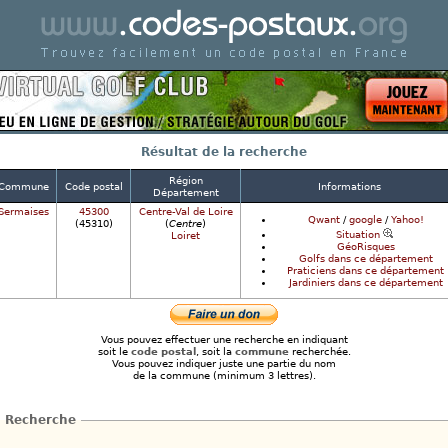
Code postal de france - Codes postaux en France
Résultat de la recherche
Région
Commune
Code postal
Informations
Département
Sermaises
45300
Centre-Val de Loire
Qwant
/
google
/
Yahoo!
(45310)
(
Centre
)
Situation
Loiret
GéoRisques
Golfs dans ce département
Praticiens dans ce département
Jardiniers dans ce département
Vous pouvez effectuer une recherche en indiquant
soit le
code postal
, soit la
commune
recherchée.
Vous pouvez indiquer juste une partie du nom
de la commune (minimum 3 lettres).
Recherche