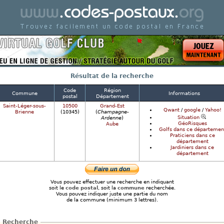
Code postal de france - Codes postaux en France
Résultat de la recherche
Code
Région
Commune
Informations
postal
Département
Saint-Léger-sous-
10500
Grand-Est
Qwant
/
google
/
Yahoo!
Brienne
(10345)
(
Champagne-
Situation
Ardenne
)
GéoRisques
Aube
Golfs dans ce départemen
Praticiens dans ce
département
Jardiniers dans ce
département
Vous pouvez effectuer une recherche en indiquant
soit le
code postal
, soit la
commune
recherchée.
Vous pouvez indiquer juste une partie du nom
de la commune (minimum 3 lettres).
Recherche