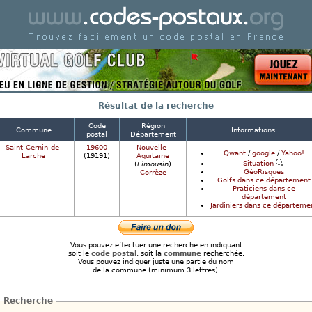
Code postal de france - Codes postaux en France
Résultat de la recherche
Code
Région
Commune
Informations
postal
Département
Saint-Cernin-de-
19600
Nouvelle-
Qwant
/
google
/
Yahoo!
Larche
(19191)
Aquitaine
Situation
(
Limousin
)
GéoRisques
Corrèze
Golfs dans ce département
Praticiens dans ce
département
Jardiniers dans ce départeme
Vous pouvez effectuer une recherche en indiquant
soit le
code postal
, soit la
commune
recherchée.
Vous pouvez indiquer juste une partie du nom
de la commune (minimum 3 lettres).
Recherche