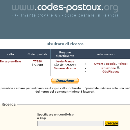
Facilmente trovare un codice postale in Francia
Risultato di ricerca
Regione
città
Codici postali
informazioni
dipartimento
Roissy-en-Brie
77680
Île-de-France
Qwant
/
google
/
Yahoo!
(77390)
(
Île-de-France
)
situazione
Seine-et-Marne
GéoRisques
 possibile cercare per indicano sia il
zip
o
città
richiesto. E 'possibile indicare solo una par
del nome del comune (minimo 3 lettere).
Ricerca
Specificare un
condiviso
o
Cap