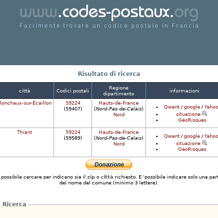
Facilmente trovare un codice postale in Francia
Risultato di ricerca
Regione
città
Codici postali
informazioni
dipartimento
onchaux-sur-Écaillon
59224
Hauts-de-France
Qwant
/
google
/
Yahoo
(59407)
(
Nord-Pas-de-Calais
)
situazione
Nord
GéoRisques
Thiant
59224
Hauts-de-France
Qwant
/
google
/
Yahoo
(59589)
(
Nord-Pas-de-Calais
)
situazione
Nord
GéoRisques
 possibile cercare per indicano sia il
zip
o
città
richiesto. E 'possibile indicare solo una par
del nome del comune (minimo 3 lettere).
Ricerca