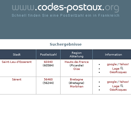
chnell finden Sie eine Postleitzahl ein in Frankrei
Suchergebnisse
Region
Stadt
Postleitzahl
Information
Abteilung
Saint-Leu-d'Esserent
60340
Hauts-de-France
google
/
Yahoo!
(60584)
(
Picardie
)
Lage
Oise
GéoRisques
Sérent
56460
Bretagne
google
/
Yahoo!
(56244)
(
Bretagne
)
Lage
Morbihan
GéoRisques