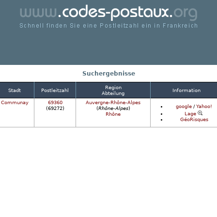
chnell finden Sie eine Postleitzahl ein in Frankrei
Suchergebnisse
Region
Stadt
Postleitzahl
Information
Abteilung
Communay
69360
Auvergne-Rhône-Alpes
google
/
Yahoo!
(69272)
(
Rhône-Alpes
)
Lage
Rhône
GéoRisques