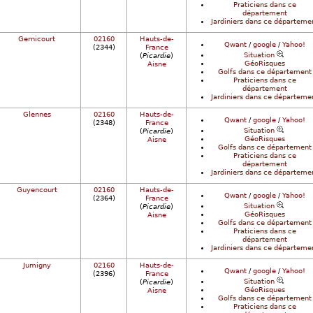
Praticiens dans ce
département
Jardiniers dans ce départeme
Gernicourt
02160
Hauts-de-
Qwant
/
google
/
Yahoo!
(2344)
France
Situation
(
Picardie
)
GéoRisques
Aisne
Golfs dans ce département
Praticiens dans ce
département
Jardiniers dans ce départeme
Glennes
02160
Hauts-de-
Qwant
/
google
/
Yahoo!
(2348)
France
Situation
(
Picardie
)
GéoRisques
Aisne
Golfs dans ce département
Praticiens dans ce
département
Jardiniers dans ce départeme
Guyencourt
02160
Hauts-de-
Qwant
/
google
/
Yahoo!
(2364)
France
Situation
(
Picardie
)
GéoRisques
Aisne
Golfs dans ce département
Praticiens dans ce
département
Jardiniers dans ce départeme
Jumigny
02160
Hauts-de-
Qwant
/
google
/
Yahoo!
(2396)
France
Situation
(
Picardie
)
GéoRisques
Aisne
Golfs dans ce département
Praticiens dans ce