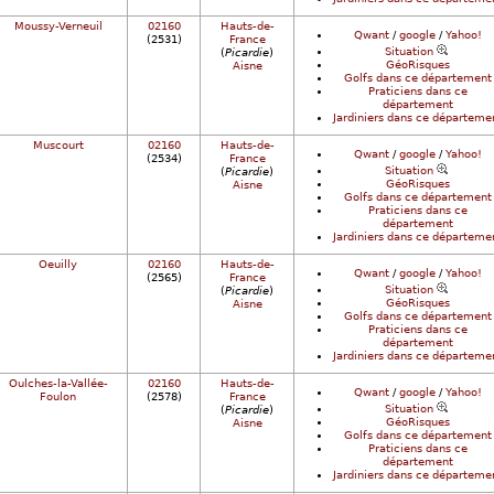
Moussy-Verneuil
02160
Hauts-de-
Qwant
/
google
/
Yahoo!
(2531)
France
Situation
(
Picardie
)
GéoRisques
Aisne
Golfs dans ce département
Praticiens dans ce
département
Jardiniers dans ce départeme
Muscourt
02160
Hauts-de-
Qwant
/
google
/
Yahoo!
(2534)
France
Situation
(
Picardie
)
GéoRisques
Aisne
Golfs dans ce département
Praticiens dans ce
département
Jardiniers dans ce départeme
Oeuilly
02160
Hauts-de-
Qwant
/
google
/
Yahoo!
(2565)
France
Situation
(
Picardie
)
GéoRisques
Aisne
Golfs dans ce département
Praticiens dans ce
département
Jardiniers dans ce départeme
Oulches-la-Vallée-
02160
Hauts-de-
Qwant
/
google
/
Yahoo!
Foulon
(2578)
France
Situation
(
Picardie
)
GéoRisques
Aisne
Golfs dans ce département
Praticiens dans ce
département
Jardiniers dans ce départeme