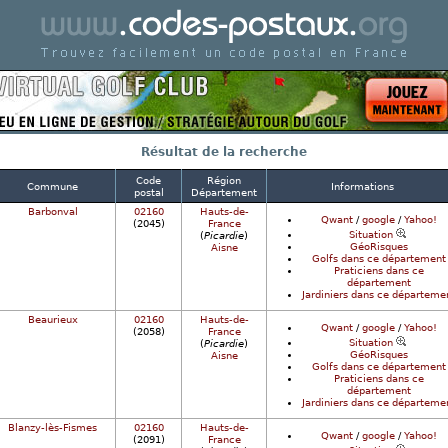
Code postal de france - Codes postaux en France
Résultat de la recherche
Code
Région
Commune
Informations
postal
Département
Barbonval
02160
Hauts-de-
Qwant
/
google
/
Yahoo!
(2045)
France
Situation
(
Picardie
)
GéoRisques
Aisne
Golfs dans ce département
Praticiens dans ce
département
Jardiniers dans ce départeme
Beaurieux
02160
Hauts-de-
Qwant
/
google
/
Yahoo!
(2058)
France
Situation
(
Picardie
)
GéoRisques
Aisne
Golfs dans ce département
Praticiens dans ce
département
Jardiniers dans ce départeme
Blanzy-lès-Fismes
02160
Hauts-de-
Qwant
/
google
/
Yahoo!
(2091)
France