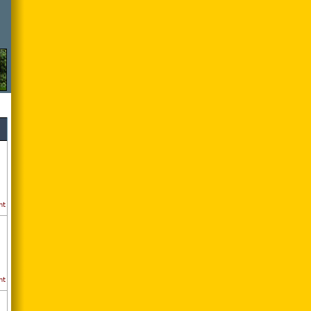
nt
nt