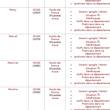
département
Jardiniers dans ce départeme
Maizy
02160
Hauts-de-
Qwant
/
google
/
Yahoo!
(2453)
France
Situation
(
Picardie
)
GéoRisques
Aisne
Golfs dans ce département
Praticiens dans ce
département
Jardiniers dans ce départeme
Merval
02160
Hauts-de-
Qwant
/
google
/
Yahoo!
(2479)
France
Situation
(
Picardie
)
GéoRisques
Aisne
Golfs dans ce département
Praticiens dans ce
département
Jardiniers dans ce départeme
Meurival
02160
Hauts-de-
Qwant
/
google
/
Yahoo!
(2482)
France
Situation
(
Picardie
)
GéoRisques
Aisne
Golfs dans ce département
Praticiens dans ce
département
Jardiniers dans ce départeme
Moulins
02160
Hauts-de-
Qwant
/
google
/
Yahoo!
(2530)
France
Situation
(
Picardie
)
GéoRisques
Aisne
Golfs dans ce département
Praticiens dans ce
département
Jardiniers dans ce départeme