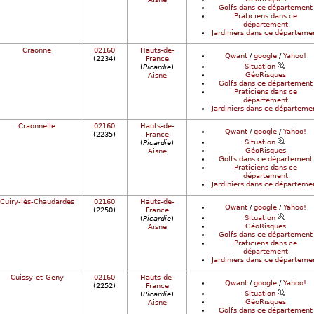
Golfs dans ce département
Praticiens dans ce
département
Jardiniers dans ce départeme
Craonne
02160
Hauts-de-
Qwant
/
google
/
Yahoo!
(2234)
France
Situation
(
Picardie
)
GéoRisques
Aisne
Golfs dans ce département
Praticiens dans ce
département
Jardiniers dans ce départeme
Craonnelle
02160
Hauts-de-
Qwant
/
google
/
Yahoo!
(2235)
France
Situation
(
Picardie
)
GéoRisques
Aisne
Golfs dans ce département
Praticiens dans ce
département
Jardiniers dans ce départeme
Cuiry-lès-Chaudardes
02160
Hauts-de-
Qwant
/
google
/
Yahoo!
(2250)
France
Situation
(
Picardie
)
GéoRisques
Aisne
Golfs dans ce département
Praticiens dans ce
département
Jardiniers dans ce départeme
Cuissy-et-Geny
02160
Hauts-de-
Qwant
/
google
/
Yahoo!
(2252)
France
Situation
(
Picardie
)
GéoRisques
Aisne
Golfs dans ce département