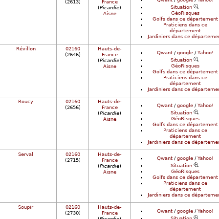
(2613)
France
Situation
(
Picardie
)
GéoRisques
Aisne
Golfs dans ce département
Praticiens dans ce
département
Jardiniers dans ce départeme
Révillon
02160
Hauts-de-
Qwant
/
google
/
Yahoo!
(2646)
France
Situation
(
Picardie
)
GéoRisques
Aisne
Golfs dans ce département
Praticiens dans ce
département
Jardiniers dans ce départeme
Roucy
02160
Hauts-de-
Qwant
/
google
/
Yahoo!
(2656)
France
Situation
(
Picardie
)
GéoRisques
Aisne
Golfs dans ce département
Praticiens dans ce
département
Jardiniers dans ce départeme
Serval
02160
Hauts-de-
Qwant
/
google
/
Yahoo!
(2715)
France
Situation
(
Picardie
)
GéoRisques
Aisne
Golfs dans ce département
Praticiens dans ce
département
Jardiniers dans ce départeme
Soupir
02160
Hauts-de-
Qwant
/
google
/
Yahoo!
(2730)
France
Situation
(
Picardie
)