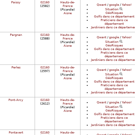
Paissy
02160
Hauts-de-
Qwant
/
google
/
Yahoo!
(2582)
France
Situation
(
Picardie
)
GéoRisques
Aisne
Golfs dans ce département
Praticiens dans ce
département
Jardiniers dans ce départeme
Pargnan
02160
Hauts-de-
Qwant
/
google
/
Yahoo!
(2588)
France
Situation
(
Picardie
)
GéoRisques
Aisne
Golfs dans ce département
Praticiens dans ce
département
Jardiniers dans ce départeme
Perles
02160
Hauts-de-
Qwant
/
google
/
Yahoo!
(2597)
France
Situation
(
Picardie
)
GéoRisques
Aisne
Golfs dans ce département
Praticiens dans ce
département
Jardiniers dans ce départeme
Pont-Arcy
02160
Hauts-de-
Qwant
/
google
/
Yahoo!
(2612)
France
Situation
(
Picardie
)
GéoRisques
Aisne
Golfs dans ce département
Praticiens dans ce
département
Jardiniers dans ce départeme
Pontavert
02160
Hauts-de-
Qwant
/
google
/
Yahoo!