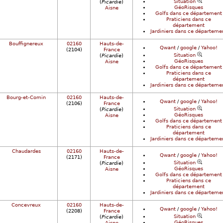
Situation
(
Picardie
)
GéoRisques
Aisne
Golfs dans ce département
Praticiens dans ce
département
Jardiniers dans ce départeme
Bouffignereux
02160
Hauts-de-
Qwant
/
google
/
Yahoo!
(2104)
France
Situation
(
Picardie
)
GéoRisques
Aisne
Golfs dans ce département
Praticiens dans ce
département
Jardiniers dans ce départeme
Bourg-et-Comin
02160
Hauts-de-
Qwant
/
google
/
Yahoo!
(2106)
France
Situation
(
Picardie
)
GéoRisques
Aisne
Golfs dans ce département
Praticiens dans ce
département
Jardiniers dans ce départeme
Chaudardes
02160
Hauts-de-
Qwant
/
google
/
Yahoo!
(2171)
France
Situation
(
Picardie
)
GéoRisques
Aisne
Golfs dans ce département
Praticiens dans ce
département
Jardiniers dans ce départeme
Concevreux
02160
Hauts-de-
Qwant
/
google
/
Yahoo!
(2208)
France
Situation
(
Picardie
)
GéoRisques
Aisne